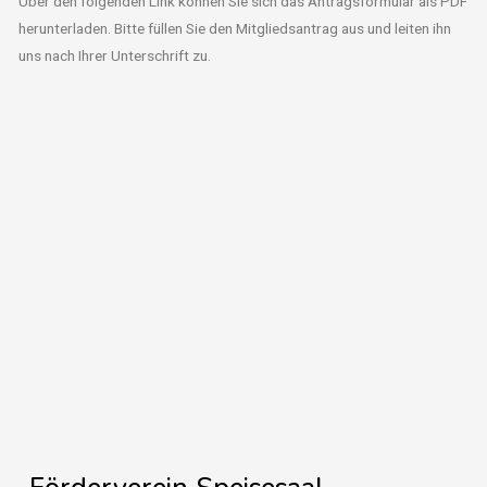
Über den folgenden Link können Sie sich das Antragsformular als PDF
herunterladen. Bitte füllen Sie den Mitgliedsantrag aus und leiten ihn
uns nach Ihrer Unterschrift zu.